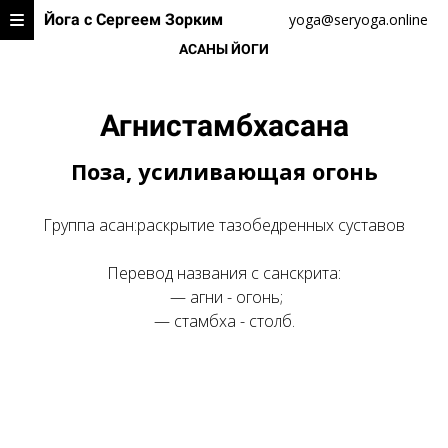
Йога с Сергеем Зорким
yoga@seryoga.online
АСАНЫ ЙОГИ
Агнистамбхасана
Поза, усиливающая огонь
Группа асан:раскрытие тазобедренных суставов
Перевод названия с санскрита:
—
агни - огонь;
— стамбха - столб.