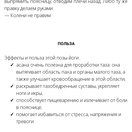
выпрямить поясницу, отводим плечи назад. Либо тy же
правку делаем руками.
— Колени нe правим.
Ссылка на это место страницы:
#7
ПОЛЬЗА
Эффекты и польза этой позы йоги:
асана очень полезна для проработки таза: она
вытягивает область паха и органы малого таза, а
также улучшает кровообращение в этой области;
раскрывает тазобедренные суставы, укрепляет
ноги и икры;
способствует пищеварению и излечивает от боли
в пояснице;
помогает избавиться от стресса, напряжения и
тревоги.