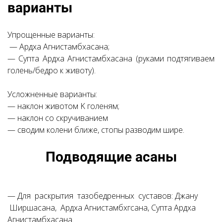
варианты
Упрощенные варианты:
—
Ардха Агнистамбхасана;
— Супта Ардха Агнистамбхасана (руками подтягиваем
голень/бедро к животу).
Усложненные варианты:
—
наклон животом K голеням;
— наклон со скручиванием
— сводим колени ближе, стопы разводим шире.
Ссылка на это место страницы:
Подводящие асаны
#3
—
Для раскрытия тазобедренных суставов: Джану
Ширшасана, Ардха
Агнистамбхгсана, Супта Ардха
Агнистамбхасана.