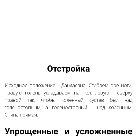
Ссылка на это место страницы:
Отстройка
#1
Исходное положение - Дандасана. Сгибаем obe ноги,
правую голень укладываем на пол, левую - сверху
правой так, чтобы коленный сустав был над
голеностопным, а голеностопный - над коленным.
Спина прямая.
Ссылка на это место страницы:
Упрощенные и усложненные
#2