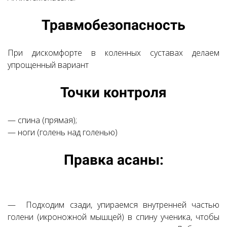
Ссылка на это место страницы:
Травмобезопасность
#4
При дискомфорте в коленных суставах делаем
упрощенный вариант
Ссылка на это место страницы:
Точки контроля
#5
—
спина (прямая);
— ноги (голень над голенью)
Ссылка на это место страницы:
Правка асаны:
#6
— Подходим сзади, упираемся внутренней частью
голени (икроножной мышцей) в спину ученика, чтобы