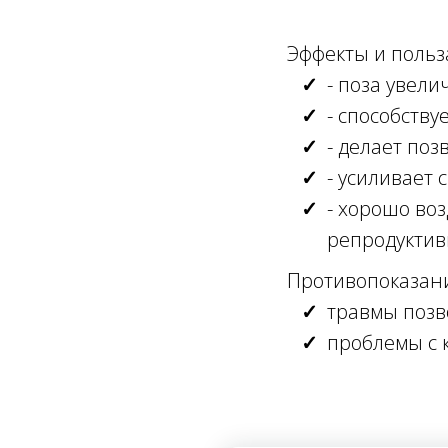
Эффекты и поль
- поза увели
- способств
- делает по
- усиливает
- хорошо воз
репродуктив
Противопоказан
травмы поз
проблемы с 