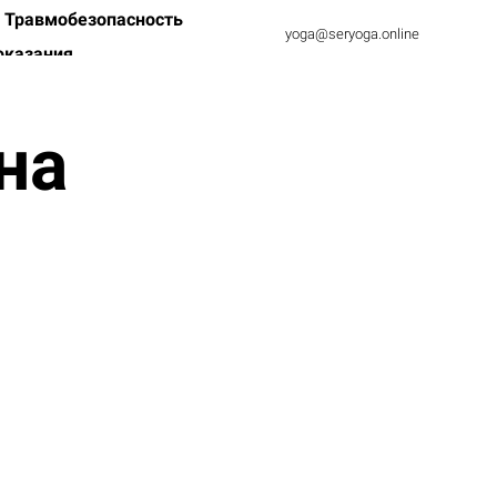
Травмобезопасность
yoga@seryoga.online
оказания
на