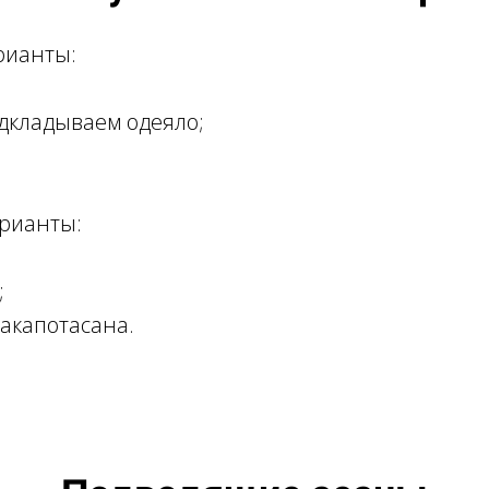
рианты:
;
дкладываем одеяло;
рианты:
;
акапотасана.