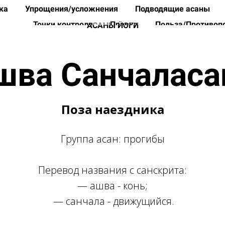
йка
Упрощения/усложнения
Подводящие асаны
Точки контроля
Правка
Польза/Противоп
АСАНЫ ЙОГИ
шва Санчаласа
Поза наездника
Группа асан: прогибы
Перевод названия с санскрита:
—
ашва - конь;
— санчала - движущийся.