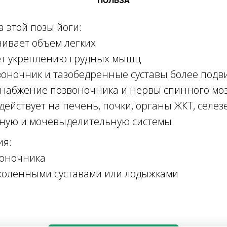
ПОЛЬЗА
за этой позы йоги:
чивает объем легких
ует укреплению грудных мышц
звоночник и тазобедренные суставы более под
 снабжение позвоночника и нервы спинного мо
действует на печень, почки, органы ЖКТ, селезе
ную и мочевыделительную системы.
ия:
воночника
коленными суставами или лодыжками