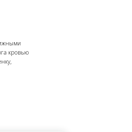
вижными
зга кровью
нку,