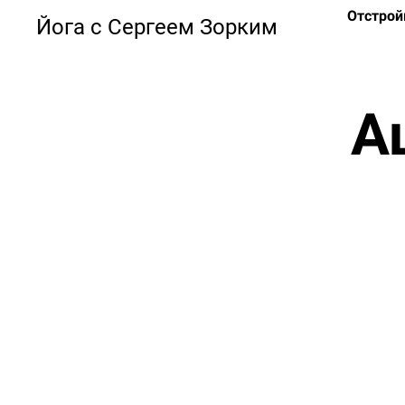
Отстро
Йога с Сергеем Зорким
А