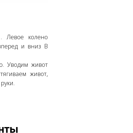
. Левое колено
вперед и вниз B
о. Уводим живот
тягиваем живот,
руки.
анты