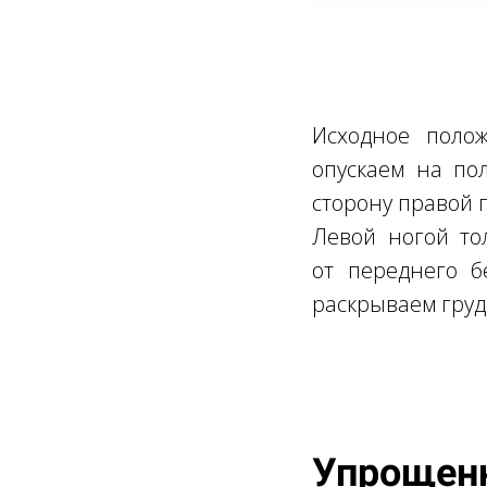
Ссылка на это место страницы:
#1
Исходное поло
опускаем на по
сторону правой п
Левой ногой то
от переднего б
раскрываем груд
Ссылка на это место страницы:
#2
Упрощен