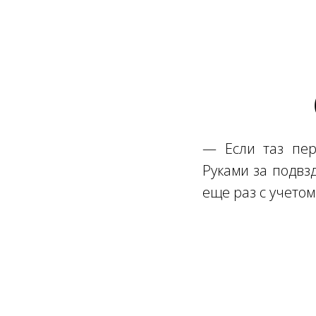
Ссылка на это место страницы:
#6
—
Если таз пе
Руками за
подвзд
еще раз с учето
Ссылка на это место страницы:
#7