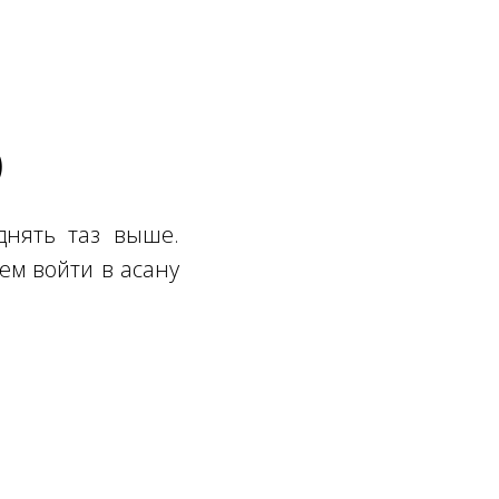
)
днять таз выше.
ем войти в асану