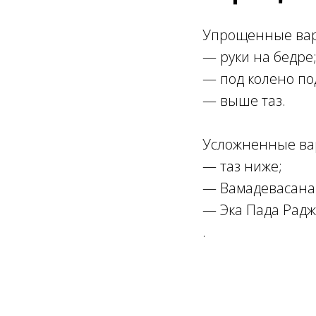
Упрощенные ва
—
руки на бедре
— под колено по
— выше таз.
Усложненные ва
—
таз ниже;
— Вамадевасана
— Эка Пада Радж
.
Ссылка на это место страницы:
#3