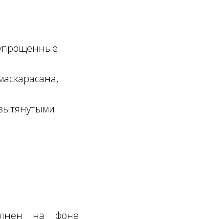
 упрощенные
маскарасана,
 вытянутыми
полнен на фоне