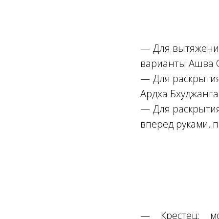
—
Для вытяжени
варианты
Ашва 
— Для раскрытия
Ардха Бхуджанга
— Для раскрытия
вперед руками, 
Ссылка на это место страницы:
#4
—
Крестец: 