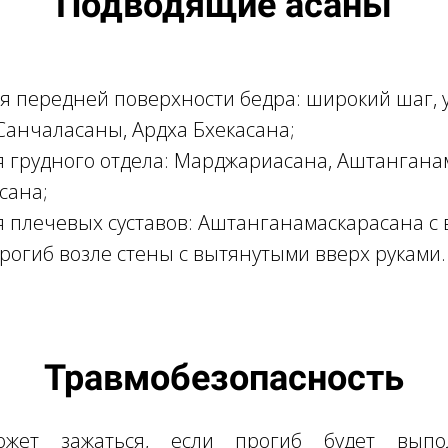
Подводящие асаны
я передней поверхности бедра: широкий шаг,
Санчаласаны, Ардха Бхекасана;
 грудного отдела: Марджариасана, Аштангана
сана;
 плечевых суставов: Аштанганамаскарасана с
прогиб возле стены с вытянутыми вверх руками.
Травмобезопасность
может зажаться, если прогиб будет вы