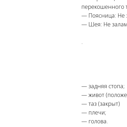
перекошенного
— Поясница: He 
— Шея: He залам
.
Ссылка на это место страницы:
#5
—
задняя стопа;
— живот (положе
— таз (закрыт)
— плечи;
— голова.