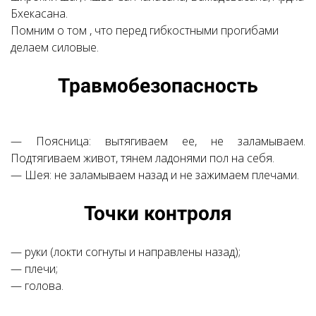
Бхекасана.
Помним о том , что перед гибкостными прогибами
делаем силовые.
Ссылка на это место страницы:
Травмобезопасность
#4
—
Поясница: вытягиваем ee, не заламываем.
Подтягиваем живот, тянем ладонями пол
на себя.
— Шея: не заламываем назад и не зажимаем плечами.
Ссылка на это место страницы:
Точки контроля
#5
—
руки (локти согнуты и направлены назад);
— плечи;
— голова.