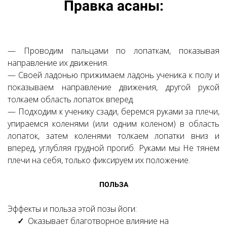
Ссылка на это место страницы:
Правка асаны:
#6
— Проводим пальцами по лопаткам, показывая
направление их движения.
— Своей ладонью прижимаем ладонь ученика к полу и
показываем направление движения, другой рукой
толкаем область лопаток вперед.
— Подходим к ученику сзади, беремся руками за плечи,
упираемся коленями (или одним коленом) в область
лопаток, затем коленями толкаем лопатки вниз и
вперед, углубляя грудной прогиб. Руками мы He тянем
плечи на себя, только фиксируем их положение.
Ссылка на это место страницы:
#7
ПОЛЬЗА
Эффекты и польза этой позы йоги:
Оказывает благотворное влияние на